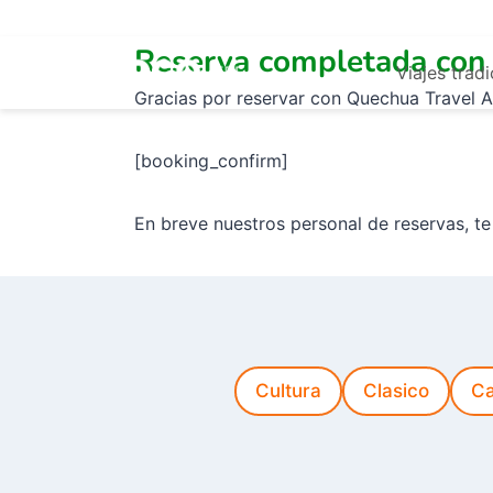
Skip
to
Reserva completada con 
content
Viajes trad
Gracias por reservar con Quechua Travel Ag
[booking_confirm]
En breve nuestros personal de reservas, te 
Cultura
Clasico
Ca